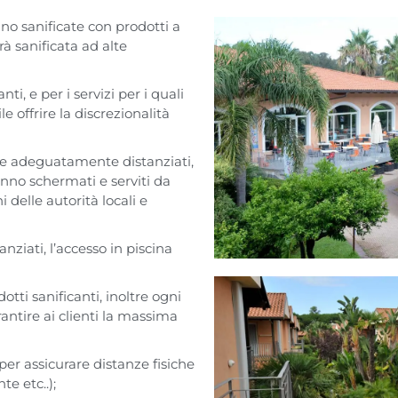
nno sanificate con prodotti a
rà sanificata ad alte
ti, e per i servizi per i quali
e offrire la discrezionalità
ia e adeguatamente distanziati,
anno schermati e serviti da
 delle autorità locali e
nziati, l’accesso in piscina
tti sanificanti, inoltre ogni
ntire ai clienti la massima
ti per assicurare distanze fisiche
te etc..);