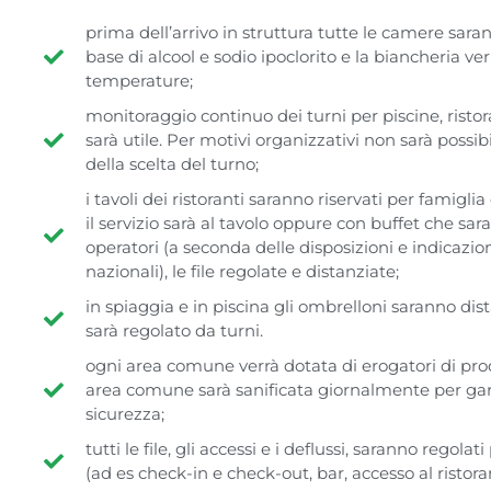
prima dell’arrivo in struttura tutte le camere sara
base di alcool e sodio ipoclorito e la biancheria ver
temperature;
monitoraggio continuo dei turni per piscine, ristoran
sarà utile. Per motivi organizzativi non sarà possibil
della scelta del turno;
i tavoli dei ristoranti saranno riservati per famigl
il servizio sarà al tavolo oppure con buffet che sar
operatori (a seconda delle disposizioni e indicazioni
nazionali), le file regolate e distanziate;
in spiaggia e in piscina gli ombrelloni saranno dista
sarà regolato da turni.
ogni area comune verrà dotata di erogatori di prodo
area comune sarà sanificata giornalmente per gara
sicurezza;
tutti le file, gli accessi e i deflussi, saranno regola
(ad es check-in e check-out, bar, accesso al ristoran